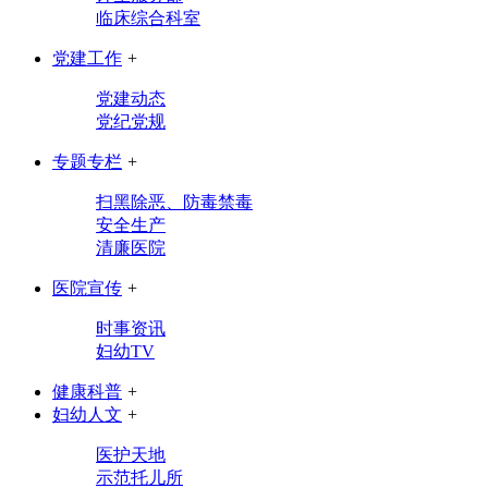
临床综合科室
党建工作
+
党建动态
党纪党规
专题专栏
+
扫黑除恶、防毒禁毒
安全生产
清廉医院
医院宣传
+
时事资讯
妇幼TV
健康科普
+
妇幼人文
+
医护天地
示范托儿所