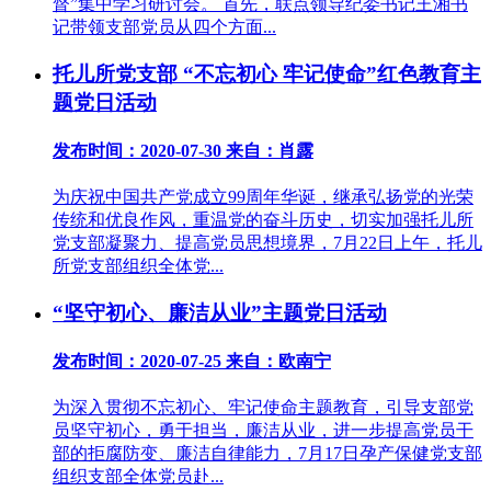
督”集中学习研讨会。 首先，联点领导纪委书记王湘书
记带领支部党员从四个方面...
托儿所党支部 “不忘初心 牢记使命”红色教育主
题党日活动
发布时间：2020-07-30
来自：肖露
为庆祝中国共产党成立99周年华诞，继承弘扬党的光荣
传统和优良作风，重温党的奋斗历史，切实加强托儿所
党支部凝聚力、提高党员思想境界，7月22日上午，托儿
所党支部组织全体党...
“坚守初心、廉洁从业”主题党日活动
发布时间：2020-07-25
来自：欧南宁
为深入贯彻不忘初心、牢记使命主题教育，引导支部党
员坚守初心，勇于担当，廉洁从业，进一步提高党员干
部的拒腐防变、廉洁自律能力，7月17日孕产保健党支部
组织支部全体党员赴...