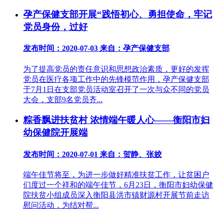
孕产保健支部开展“践悟初心、勇担使命，牢记
党员身份，过好
发布时间：2020-07-03
来自：孕产保健支部
为了提高党员的责任意识和思想政治素质，更好的发挥
党员在医疗各项工作中的先锋模范作用，孕产保健支部
于7月1日在支部党员活动室召开了一次与众不同的党员
大会，支部9名党员齐...
粽香飘进扶贫村 浓情端午暖人心——衡阳市妇
幼保健院开展端
发布时间：2020-07-01
来自：贺静、张姣
端午佳节将至，为进一步做好精准扶贫工作，让贫困户
们度过一个祥和的端午佳节，6月23日，衡阳市妇幼保健
院扶贫小组成员深入衡阳县洪市镇财源村开展节前走访
慰问活动，为结对帮...