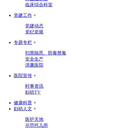
临床综合科室
党建工作
+
党建动态
党纪党规
专题专栏
+
扫黑除恶、防毒禁毒
安全生产
清廉医院
医院宣传
+
时事资讯
妇幼TV
健康科普
+
妇幼人文
+
医护天地
示范托儿所