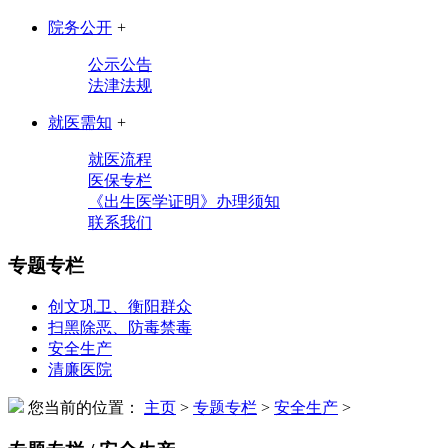
院务公开
+
公示公告
法津法规
就医需知
+
就医流程
医保专栏
《出生医学证明》办理须知
联系我们
专题专栏
创文巩卫、衡阳群众
扫黑除恶、防毒禁毒
安全生产
清廉医院
您当前的位置：
主页
>
专题专栏
>
安全生产
>