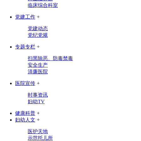
临床综合科室
党建工作
+
党建动态
党纪党规
专题专栏
+
扫黑除恶、防毒禁毒
安全生产
清廉医院
医院宣传
+
时事资讯
妇幼TV
健康科普
+
妇幼人文
+
医护天地
示范托儿所