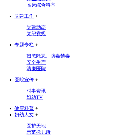
临床综合科室
党建工作
+
党建动态
党纪党规
专题专栏
+
扫黑除恶、防毒禁毒
安全生产
清廉医院
医院宣传
+
时事资讯
妇幼TV
健康科普
+
妇幼人文
+
医护天地
示范托儿所