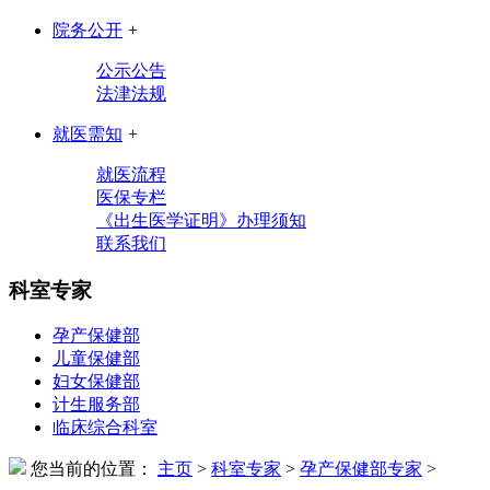
院务公开
+
公示公告
法津法规
就医需知
+
就医流程
医保专栏
《出生医学证明》办理须知
联系我们
科室专家
孕产保健部
儿童保健部
妇女保健部
计生服务部
临床综合科室
您当前的位置：
主页
>
科室专家
>
孕产保健部专家
>