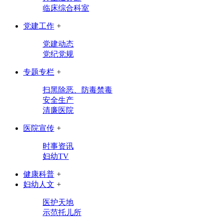
临床综合科室
党建工作
+
党建动态
党纪党规
专题专栏
+
扫黑除恶、防毒禁毒
安全生产
清廉医院
医院宣传
+
时事资讯
妇幼TV
健康科普
+
妇幼人文
+
医护天地
示范托儿所