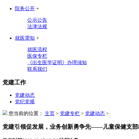
院务公开
+
公示公告
法津法规
就医需知
+
就医流程
医保专栏
《出生医学证明》办理须知
联系我们
党建工作
党建动态
党纪党规
您当前的位置：
主页
>
党建专栏
>
党建动态
>
党建引领促发展，业务创新勇争先——儿童保健支部