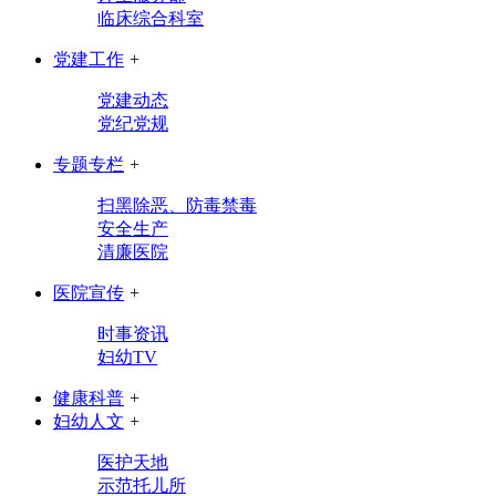
临床综合科室
党建工作
+
党建动态
党纪党规
专题专栏
+
扫黑除恶、防毒禁毒
安全生产
清廉医院
医院宣传
+
时事资讯
妇幼TV
健康科普
+
妇幼人文
+
医护天地
示范托儿所