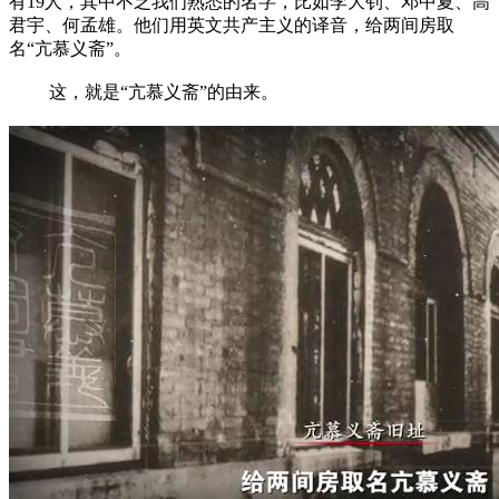
有19人，其中不乏我们熟悉的名字，比如李大钊、邓中夏、高
君宇、何孟雄。他们用英文共产主义的译音，给两间房取
名“亢慕义斋”。
这，就是“亢慕义斋”的由来。