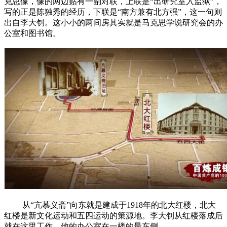
克思像，像的两边贴有一副对联，上联是“出研究室入监狱”，
写的正是陈独秀的经历，下联是“南方兼有北方强”，这一句则
出自李大钊。这小小的两间房其实就是马克思学说研究会的办
公室和图书馆。
从“亢慕义斋”向东就是建成于1918年的北大红楼，北大
红楼是新文化运动和五四运动的策源地。李大钊从红楼落成后
就在这里工作，他的办公室在一楼的最东侧。