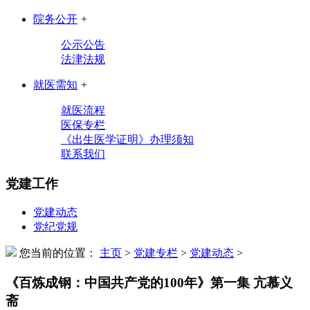
院务公开
+
公示公告
法津法规
就医需知
+
就医流程
医保专栏
《出生医学证明》办理须知
联系我们
党建工作
党建动态
党纪党规
您当前的位置：
主页
>
党建专栏
>
党建动态
>
《百炼成钢：中国共产党的100年》第一集 亢慕义
斋