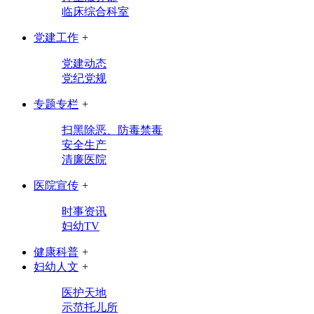
临床综合科室
党建工作
+
党建动态
党纪党规
专题专栏
+
扫黑除恶、防毒禁毒
安全生产
清廉医院
医院宣传
+
时事资讯
妇幼TV
健康科普
+
妇幼人文
+
医护天地
示范托儿所