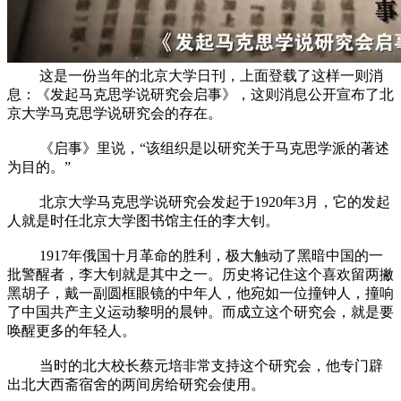
这是一份当年的北京大学日刊，上面登载了这样一则消
息：《发起马克思学说研究会启事》，这则消息公开宣布了北
京大学马克思学说研究会的存在。
《启事》里说，“该组织是以研究关于马克思学派的著述
为目的。”
北京大学马克思学说研究会发起于1920年3月，它的发起
人就是时任北京大学图书馆主任的李大钊。
1917年俄国十月革命的胜利，极大触动了黑暗中国的一
批警醒者，李大钊就是其中之一。历史将记住这个喜欢留两撇
黑胡子，戴一副圆框眼镜的中年人，他宛如一位撞钟人，撞响
了中国共产主义运动黎明的晨钟。而成立这个研究会，就是要
唤醒更多的年轻人。
当时的北大校长蔡元培非常支持这个研究会，他专门辟
出北大西斋宿舍的两间房给研究会使用。