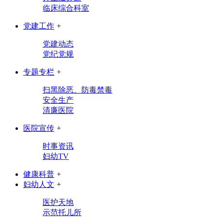
临床综合科室
党建工作
+
党建动态
党纪党规
专题专栏
+
扫黑除恶、防毒禁毒
安全生产
清廉医院
医院宣传
+
时事资讯
妇幼TV
健康科普
+
妇幼人文
+
医护天地
示范托儿所